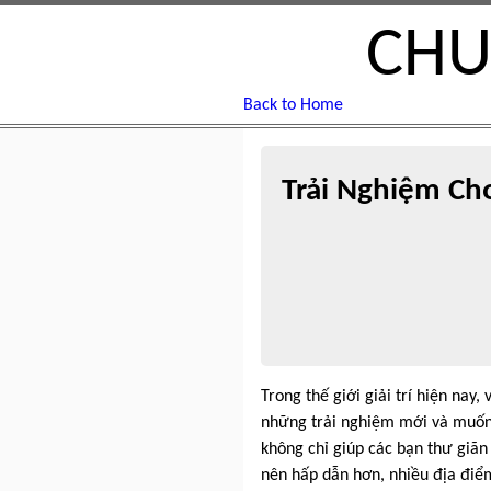
CHU
Back to Home
Trải Nghiệm Ch
Trong thế giới giải trí hiện nay, 
những trải nghiệm mới và muốn
không chỉ giúp các bạn thư giãn
nên hấp dẫn hơn, nhiều địa điểm