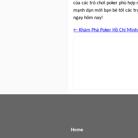
của các trò chơi poker phù hợp 
mạnh dạn mời bạn bè tới các tr
ngay hôm nay!
← Khám Phá Poker Hồ Chí Minh
Home