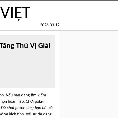
VIỆT
2026-03-12
ăng Thú Vị Giải
inh. Nếu bạn đang tìm kiếm
chọn hoàn hảo. Chơi poker
. Để
chơi poker cùng bạn bè
trở
ẻ và kịch tính. Với sự đa dạng